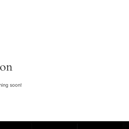
VARÁ DE CONSTRUÇÃO N.º 64818
ÁREA RESERVADA
zon
hing soon!