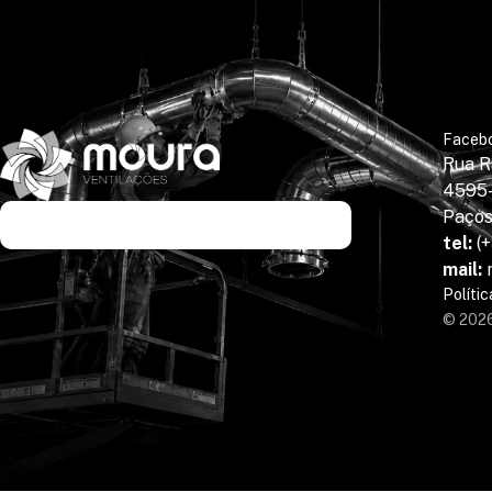
Faceb
Rua R
4595-
Paços
tel:
(+
mail:
Políti
© 2026