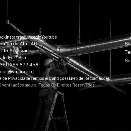
ook
Instagram
LinkedIn
Youtube
ampa do Alto, 46
Se
015 Arreigada
Ter
 de Ferreira
Se
351) 255 872 458
mail@vmoura.pt
ca de Privacidade
Termos & Condições
Livro de Reclamações
 ventilações moura, Todos Os Direitos Reservados