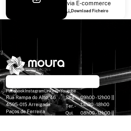
via E-commerce
Download Ficheiro
Facebook
Instagram
LinkedIn
Youtube
Rua Rampa do Alto, 46
Seg.
09h00 - 12h00 ||
4595-015 Arreigada
13h30 - 18h00
Ter. -
Paços de Ferreira
Qui.
08h00 - 12h00 ||
tel:
(+351) 255 872 458
13h30 - 18h00
Sex.
mail:
mail@vmoura.pt
08h00 - 12h00 ||